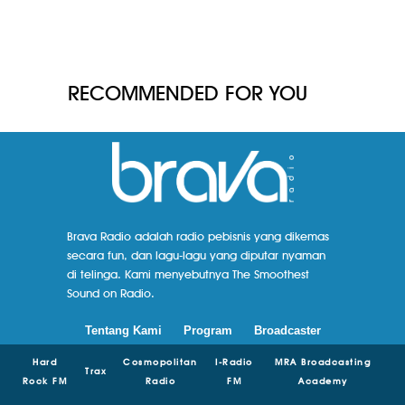
RECOMMENDED FOR YOU
Brava Radio adalah radio pebisnis yang dikemas
secara fun, dan lagu-lagu yang diputar nyaman
di telinga. Kami menyebutnya The Smoothest
Sound on Radio.
Tentang Kami
Program
Broadcaster
Hard
Cosmopolitan
I-Radio
MRA Broadcasting
Trax
Rock FM
Radio
FM
Academy