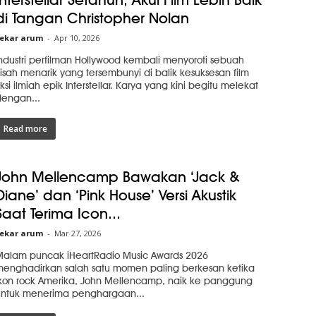
di Tangan Christopher Nolan
ekar arum
-
Apr 10, 2026
ndustri perfilman Hollywood kembali menyoroti sebuah
isah menarik yang tersembunyi di balik kesuksesan film
iksi ilmiah epik Interstellar. Karya yang kini begitu melekat
engan...
Read more
John Mellencamp Bawakan ‘Jack &
Diane’ dan ‘Pink House’ Versi Akustik
Saat Terima Icon...
ekar arum
-
Mar 27, 2026
alam puncak iHeartRadio Music Awards 2026
enghadirkan salah satu momen paling berkesan ketika
kon rock Amerika, John Mellencamp, naik ke panggung
ntuk menerima penghargaan...