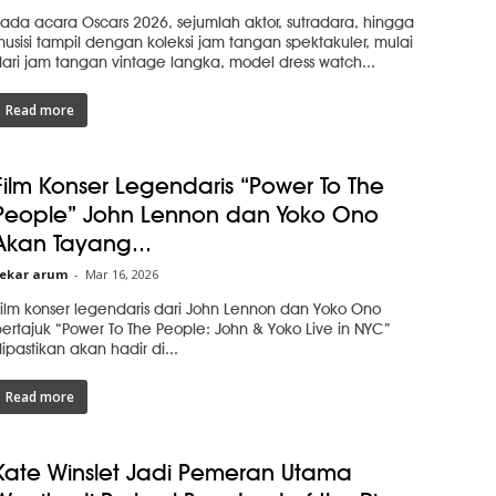
ada acara Oscars 2026, sejumlah aktor, sutradara, hingga
usisi tampil dengan koleksi jam tangan spektakuler, mulai
ari jam tangan vintage langka, model dress watch...
Read more
Film Konser Legendaris “Power To The
People” John Lennon dan Yoko Ono
Akan Tayang...
ekar arum
-
Mar 16, 2026
ilm konser legendaris dari John Lennon dan Yoko Ono
ertajuk “Power To The People: John & Yoko Live in NYC”
ipastikan akan hadir di...
Read more
Kate Winslet Jadi Pemeran Utama