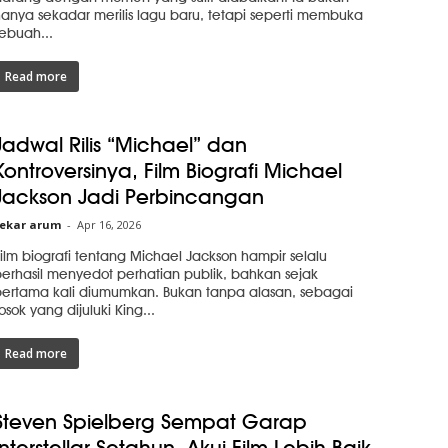
anya sekadar merilis lagu baru, tetapi seperti membuka
ebuah...
Read more
Jadwal Rilis “Michael” dan
Kontroversinya, Film Biografi Michael
Jackson Jadi Perbincangan
ekar arum
-
Apr 16, 2026
ilm biografi tentang Michael Jackson hampir selalu
erhasil menyedot perhatian publik, bahkan sejak
ertama kali diumumkan. Bukan tanpa alasan, sebagai
osok yang dijuluki King...
Read more
Steven Spielberg Sempat Garap
Interstellar Setahun, Akui Film Lebih Baik