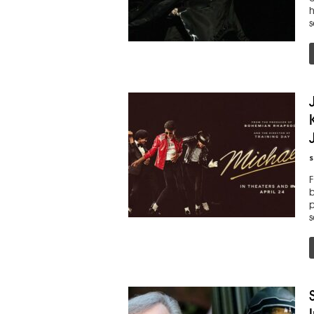
h
s
s
F
b
p
s