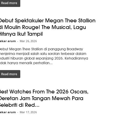
Read more
Debut Spektakuler Megan Thee Stallion
di Moulin Rouge! The Musical, Lagu
Hitsnya Ikut Tampil
ekar arum
-
Mar 26, 2026
ebut Megan Thee Stallion di panggung Broadway
enjelma menjadi salah satu sorotan terbesar dalam
ndustri hiburan global sepanjang 2026. Kehadirannya
idak hanya menarik perhatian...
Read more
Best Watches From The 2026 Oscars,
Deretan Jam Tangan Mewah Para
Selebriti di Red...
ekar arum
-
Mar 17, 2026