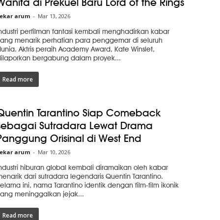
Wanita di Prekuel Baru Lord of the Rings
ekar arum
-
Mar 13, 2026
ndustri perfilman fantasi kembali menghadirkan kabar
ang menarik perhatian para penggemar di seluruh
unia. Aktris peraih Academy Award, Kate Winslet,
ilaporkan bergabung dalam proyek...
Read more
Quentin Tarantino Siap Comeback
sebagai Sutradara Lewat Drama
Panggung Orisinal di West End
ekar arum
-
Mar 10, 2026
ndustri hiburan global kembali diramaikan oleh kabar
enarik dari sutradara legendaris Quentin Tarantino.
elama ini, nama Tarantino identik dengan film-film ikonik
ang meninggalkan jejak...
Read more