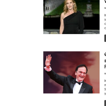
s
I
y
d
d
s
I
m
S
y