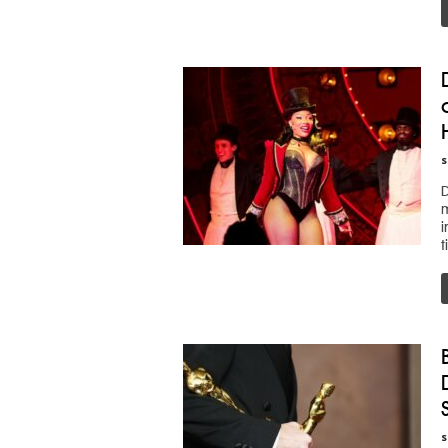
s
D
m
i
t
s