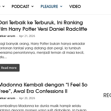
O
PODCAST
PLEASURE
VIDEO
Dari Terbaik ke Terburuk, Ini Ranking
Film Harry Potter Versi Daniel Radcliffe
ekar arum
-
Apr 21, 2026
agi banyak orang, Harry Potter bukan hanya sekadar
ontonan fantasi yang datang dan pergi. Ia tumbuh
ersama penontonnya, menjadi teman di masa kecil,
alu...
Read more
Madonna Kembali dengan “I Feel So
Free”, Awal Era Confessions II
RE
ekar arum
-
Apr 20, 2026
embalinya Madonna ke dunia musik hampir selalu
atang dengan momen yang sulit diabaikan. Ia bukan