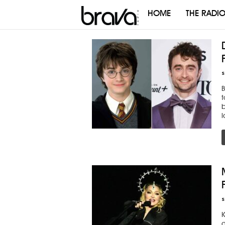
HOME
THE RADI
Brava
Radio
s
B
t
b
l
s
K
d