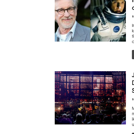
s
I
k
f
d
s
M
m
i
u