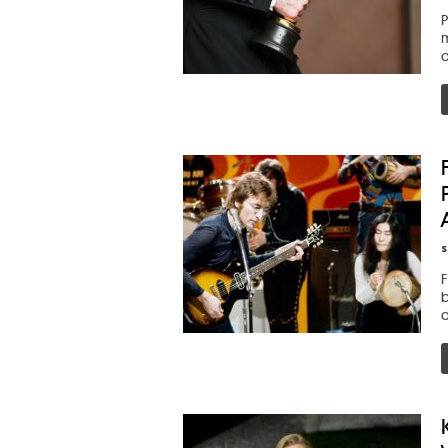
P
m
d
s
F
b
d