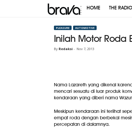
HOME
THE RADI
Brava
Radio
PLEASURE
AUTOMOTIVE
Inilah Motor Roda 
By
Redaksi
-
Nov 7, 2013
Nama Lazareth yang dikenal karena
mencari sesuatu di luar produk kon
kendaraan yang diberi nama Wazu
Meskipun kendaraan ini terlihat sep
empat roda dengan berbekal mesin
percepatan di dalamnya.