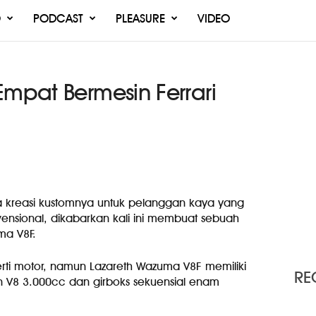
O
PODCAST
PLEASURE
VIDEO
Empat Bermesin Ferrari
 kreasi kustomnya untuk pelanggan kaya yang
vensional, dikabarkan kali ini membuat sebuah
ma V8F.
erti motor, namun Lazareth Wazuma V8F memiliki
RE
 V8 3.000cc dan girboks sekuensial enam