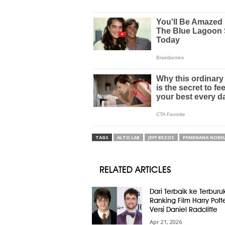
TAGS
ALTO LAB
JEFF BEZOS
PEMENANG NOBE
RELATED ARTICLES
Dari Terbaik ke Terburuk
Ranking Film Harry Pott
Versi Daniel Radcliffe
Apr 21, 2026