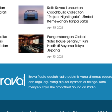
dan
Rolls-Royce Luncurkan
grafi
Coachbuild Collection
“Project Nightingale”, Simbol
Kemewahan Tanpa Batas
Apr 15, 2026
Seiko
Pengembangan Global
rs
Soho House Berlanjut, Kini
i dan
Hadir di Aoyama Tokyo
Jepang
Apr 13, 2026
Brava Radio adalah radio pebisnis yang dikemas secara
dan lagu-lagu yang diputar nyaman di telinga. Kami
menyebutnya The Smoothest Sound on Radio.