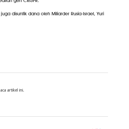
itan gen CRISPR.
 juga disuntik dana oleh Miliarder Rusia-Israel, Yuri
a artikel ini.