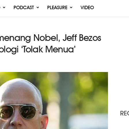
O
PODCAST
PLEASURE
VIDEO
menang Nobel, Jeff Bezos
ogi ‘Tolak Menua’
RE