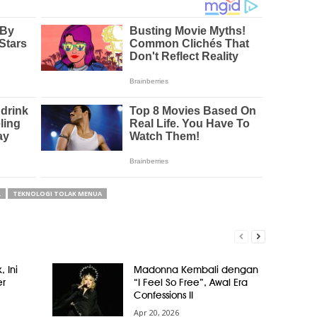
L
TEKNOLOGI TOLAK MENUA
, Ini
Madonna Kembali dengan
er
“I Feel So Free”, Awal Era
Confessions II
Apr 20, 2026