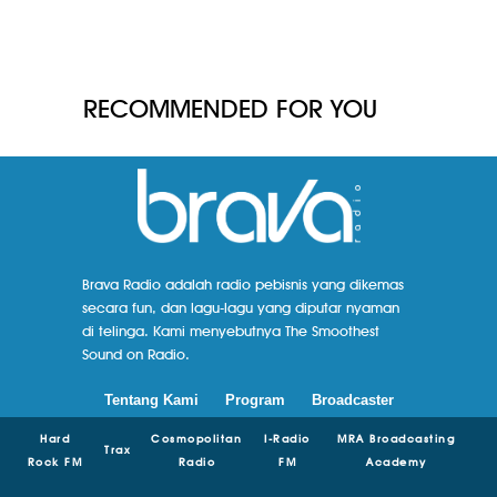
RECOMMENDED FOR YOU
Brava Radio adalah radio pebisnis yang dikemas
secara fun, dan lagu-lagu yang diputar nyaman
di telinga. Kami menyebutnya The Smoothest
Sound on Radio.
Tentang Kami
Program
Broadcaster
Hard
Cosmopolitan
I-Radio
MRA Broadcasting
Trax
Rock FM
Radio
FM
Academy