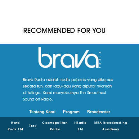
RECOMMENDED FOR YOU
Brava Radio adalah radio pebisnis yang dikemas
secara fun, dan lagu-lagu yang diputar nyaman
di telinga. Kami menyebutnya The Smoothest
Sound on Radio.
Tentang Kami
Program
Broadcaster
Hard
Cosmopolitan
I-Radio
MRA Broadcasting
Trax
Rock FM
Radio
FM
Academy