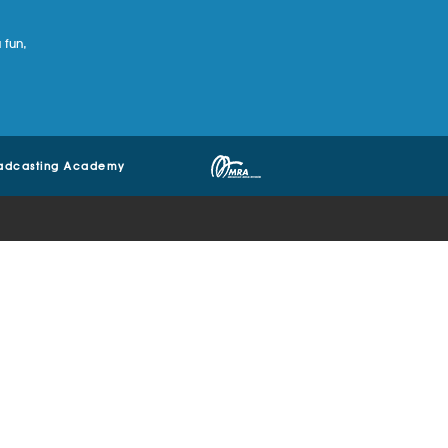
 fun,
adcasting Academy