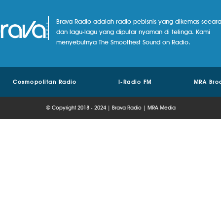
Brava Radio adalah radio pebisnis yang dikemas secara
dan lagu-lagu yang diputar nyaman di telinga. Kami
menyebutnya The Smoothest Sound on Radio.
Cosmopolitan Radio
I-Radio FM
MRA Bro
© Copyright 2018 - 2024 | Brava Radio | MRA Media