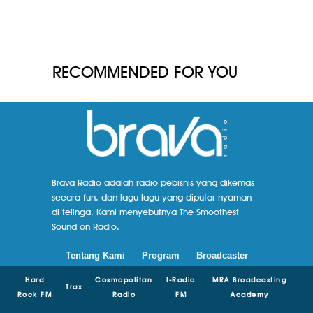
RECOMMENDED FOR YOU
Brava Radio adalah radio pebisnis yang dikemas
secara fun, dan lagu-lagu yang diputar nyaman
di telinga. Kami menyebutnya The Smoothest
Sound on Radio.
Tentang Kami
Program
Broadcaster
Hard
Cosmopolitan
I-Radio
MRA Broadcasting
Trax
Rock FM
Radio
FM
Academy