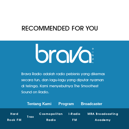
RECOMMENDED FOR YOU
Brava Radio adalah radio pebisnis yang dikemas
secara fun, dan lagu-lagu yang diputar nyaman
di telinga. Kami menyebutnya The Smoothest
Sound on Radio.
Tentang Kami
Program
Broadcaster
Hard
Cosmopolitan
I-Radio
MRA Broadcasting
Trax
Rock FM
Radio
FM
Academy