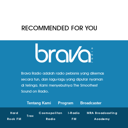
RECOMMENDED FOR YOU
Brava Radio adalah radio pebisnis yang dikemas
secara fun, dan lagu-lagu yang diputar nyaman
di telinga. Kami menyebutnya The Smoothest
Sound on Radio.
Tentang Kami
Program
Broadcaster
Hard
Cosmopolitan
I-Radio
MRA Broadcasting
Trax
Rock FM
Radio
FM
Academy