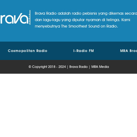
Brava Radio adalah radio pebisnis yang dikemas secara
dan lagu-lagu yang diputar nyaman di telinga. Kami
menyebutnya The Smoothest Sound on Radio.
Cosmopolitan Radio
I-Radio FM
MRA Bro
© Copyright 2018 - 2024 | Brava Radio | MRA Media