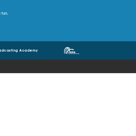
 fun,
adcasting Academy