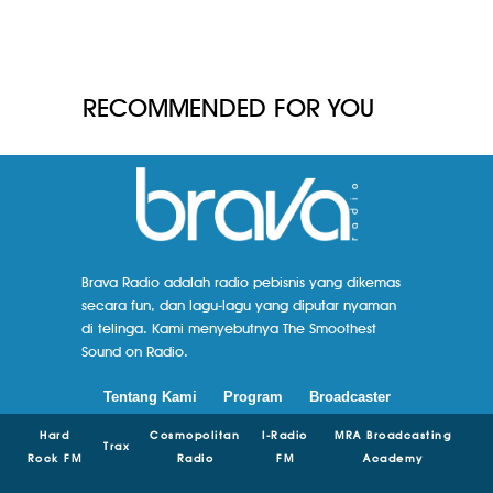
RECOMMENDED FOR YOU
Brava Radio adalah radio pebisnis yang dikemas
secara fun, dan lagu-lagu yang diputar nyaman
di telinga. Kami menyebutnya The Smoothest
Sound on Radio.
Tentang Kami
Program
Broadcaster
Hard
Cosmopolitan
I-Radio
MRA Broadcasting
Trax
Rock FM
Radio
FM
Academy