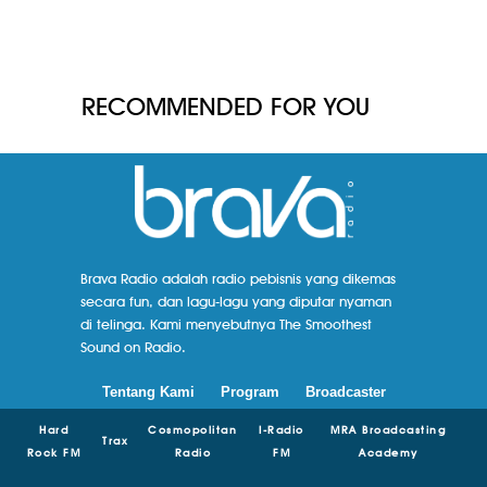
RECOMMENDED FOR YOU
Brava Radio adalah radio pebisnis yang dikemas
secara fun, dan lagu-lagu yang diputar nyaman
di telinga. Kami menyebutnya The Smoothest
Sound on Radio.
Tentang Kami
Program
Broadcaster
Hard
Cosmopolitan
I-Radio
MRA Broadcasting
Trax
Rock FM
Radio
FM
Academy