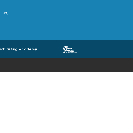
 fun,
adcasting Academy