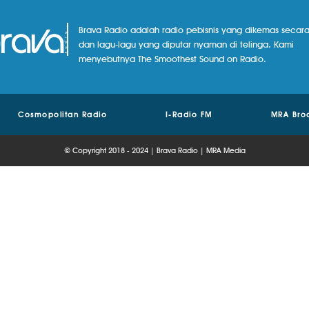
Brava Radio adalah radio pebisnis yang dikemas secara
dan lagu-lagu yang diputar nyaman di telinga. Kami
menyebutnya The Smoothest Sound on Radio.
Cosmopolitan Radio
I-Radio FM
MRA Bro
© Copyright 2018 - 2024 | Brava Radio | MRA Media