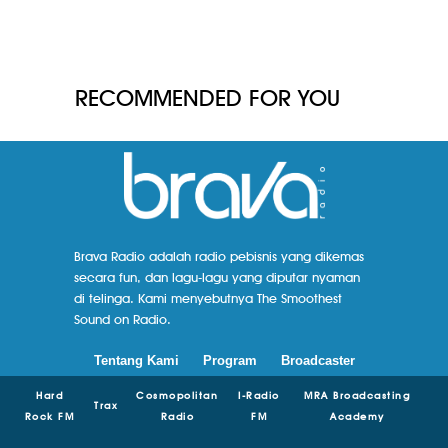
RECOMMENDED FOR YOU
Brava Radio adalah radio pebisnis yang dikemas
secara fun, dan lagu-lagu yang diputar nyaman
di telinga. Kami menyebutnya The Smoothest
Sound on Radio.
Tentang Kami
Program
Broadcaster
Hard
Cosmopolitan
I-Radio
MRA Broadcasting
Trax
Rock FM
Radio
FM
Academy