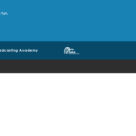
 fun,
adcasting Academy