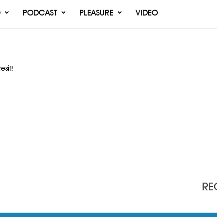
O
PODCAST
PLEASURE
VIDEO
esif!
RE