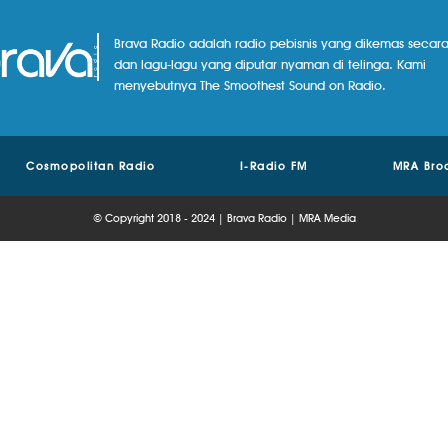
Brava Radio adalah radio pebisnis yang dikemas secara
dan lagu-lagu yang diputar nyaman di telinga. Kami
menyebutnya The Smoothest Sound on Radio.
Cosmopolitan Radio
I-Radio FM
MRA Bro
© Copyright 2018 - 2024 | Brava Radio | MRA Media