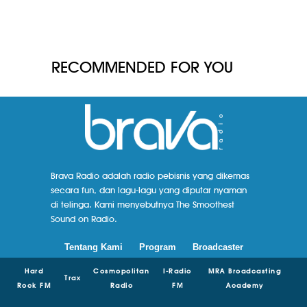
RECOMMENDED FOR YOU
Brava Radio adalah radio pebisnis yang dikemas
secara fun, dan lagu-lagu yang diputar nyaman
di telinga. Kami menyebutnya The Smoothest
Sound on Radio.
Tentang Kami
Program
Broadcaster
Hard
Cosmopolitan
I-Radio
MRA Broadcasting
Trax
Rock FM
Radio
FM
Academy