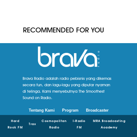
RECOMMENDED FOR YOU
Brava Radio adalah radio pebisnis yang dikemas
secara fun, dan lagu-lagu yang diputar nyaman
di telinga. Kami menyebutnya The Smoothest
Sound on Radio.
Tentang Kami
Program
Broadcaster
Hard
Cosmopolitan
I-Radio
MRA Broadcasting
Trax
Rock FM
Radio
FM
Academy