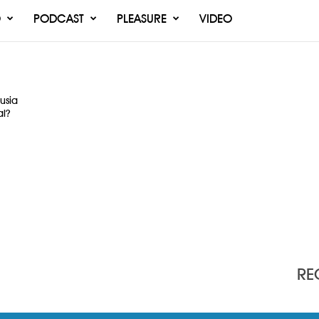
O
PODCAST
PLEASURE
VIDEO
usia
l?
RE