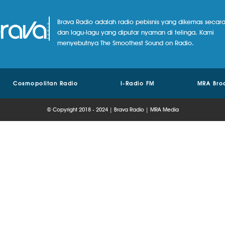
Brava Radio adalah radio pebisnis yang dikemas secara
dan lagu-lagu yang diputar nyaman di telinga. Kami
menyebutnya The Smoothest Sound on Radio.
Cosmopolitan Radio
I-Radio FM
MRA Bro
© Copyright 2018 - 2024 | Brava Radio | MRA Media