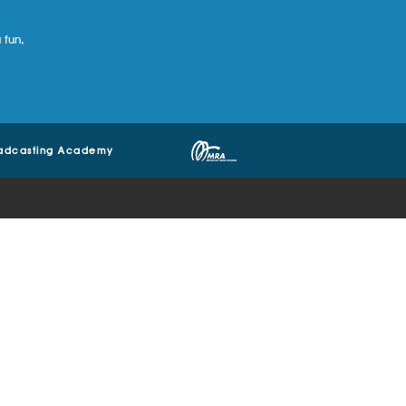
 fun,
adcasting Academy