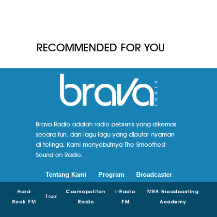
RECOMMENDED FOR YOU
Brava Radio adalah radio pebisnis yang dikemas
secara fun, dan lagu-lagu yang diputar nyaman
di telinga. Kami menyebutnya The Smoothest
Sound on Radio.
Tentang Kami
Program
Broadcaster
Hard
Cosmopolitan
I-Radio
MRA Broadcasting
Trax
Rock FM
Radio
FM
Academy