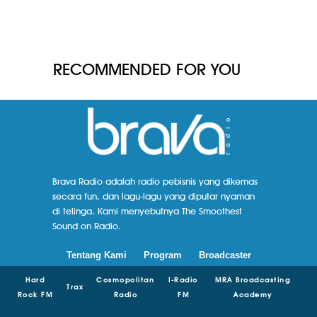
RECOMMENDED FOR YOU
Brava Radio adalah radio pebisnis yang dikemas
secara fun, dan lagu-lagu yang diputar nyaman
di telinga. Kami menyebutnya The Smoothest
Sound on Radio.
Tentang Kami
Program
Broadcaster
Hard
Cosmopolitan
I-Radio
MRA Broadcasting
Trax
Rock FM
Radio
FM
Academy