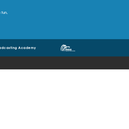
 fun,
adcasting Academy