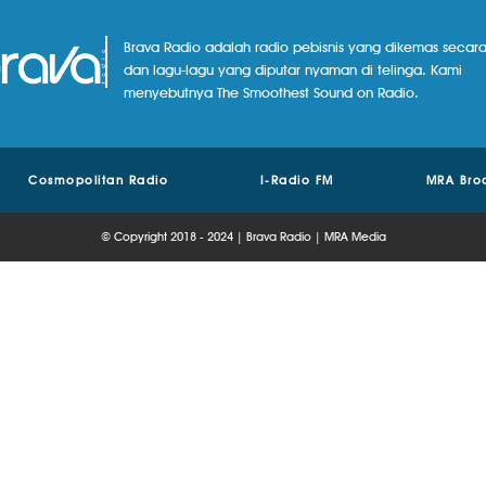
Brava Radio adalah radio pebisnis yang dikemas secara
dan lagu-lagu yang diputar nyaman di telinga. Kami
menyebutnya The Smoothest Sound on Radio.
Cosmopolitan Radio
I-Radio FM
MRA Bro
© Copyright 2018 - 2024 | Brava Radio | MRA Media