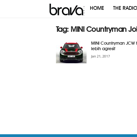
HOME
THE RADI
Brava
Radio
Tag: MINI Countryman J
MINI Countryman JCW 
lebih agresif
Jan 21, 2017