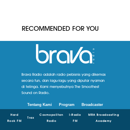
RECOMMENDED FOR YOU
Brava Radio adalah radio pebisnis yang dikemas
secara fun, dan lagu-lagu yang diputar nyaman
di telinga. Kami menyebutnya The Smoothest
Sound on Radio.
Tentang Kami
Program
Broadcaster
Hard
Cosmopolitan
I-Radio
MRA Broadcasting
Trax
Rock FM
Radio
FM
Academy