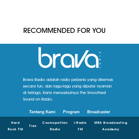
RECOMMENDED FOR YOU
Brava Radio adalah radio pebisnis yang dikemas
secara fun, dan lagu-lagu yang diputar nyaman
di telinga. Kami menyebutnya The Smoothest
Sound on Radio.
Tentang Kami
Program
Broadcaster
Hard
Cosmopolitan
I-Radio
MRA Broadcasting
Trax
Rock FM
Radio
FM
Academy