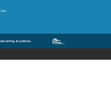
 fun,
adcasting Academy