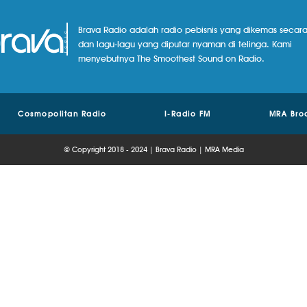
Brava Radio adalah radio pebisnis yang dikemas secara
dan lagu-lagu yang diputar nyaman di telinga. Kami
menyebutnya The Smoothest Sound on Radio.
Cosmopolitan Radio
I-Radio FM
MRA Bro
© Copyright 2018 - 2024 | Brava Radio | MRA Media