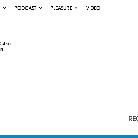
O
PODCAST
PLEASURE
VIDEO
 Cobra
an
RE