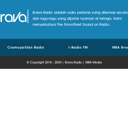
Brava Radio adalah radio pebisnis yang dikemas secara
dan lagu-lagu yang diputar nyaman di telinga. Kami
menyebutnya The Smoothest Sound on Radio.
Cosmopolitan Radio
I-Radio FM
MRA Bro
© Copyright 2018 - 2024 | Brava Radio | MRA Media