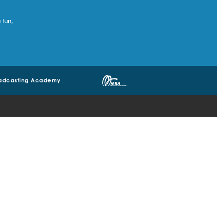
 fun,
adcasting Academy