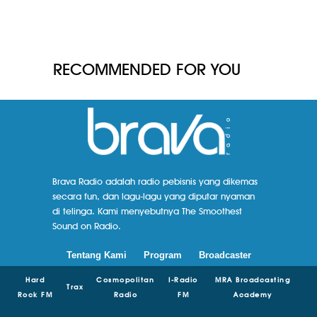
RECOMMENDED FOR YOU
Brava Radio adalah radio pebisnis yang dikemas
secara fun, dan lagu-lagu yang diputar nyaman
di telinga. Kami menyebutnya The Smoothest
Sound on Radio.
Tentang Kami
Program
Broadcaster
Hard
Cosmopolitan
I-Radio
MRA Broadcasting
Trax
Rock FM
Radio
FM
Academy