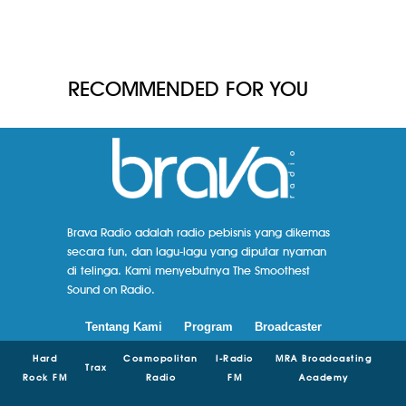
RECOMMENDED FOR YOU
Brava Radio adalah radio pebisnis yang dikemas
secara fun, dan lagu-lagu yang diputar nyaman
di telinga. Kami menyebutnya The Smoothest
Sound on Radio.
Tentang Kami
Program
Broadcaster
Hard
Cosmopolitan
I-Radio
MRA Broadcasting
Trax
Rock FM
Radio
FM
Academy