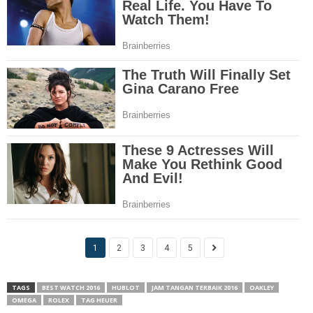
1
2
3
4
5
TAGS
BEST WATCH 2016
HUBLOT
JAM TANGAN TERBAIK 2016
OAKLEY
OMEGA
ROLEX
TAG HEUER