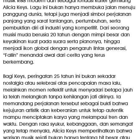
musik R&B modern dan sebagai fondasi karier gemilang
Alicia Keys. Lagu ini bukan hanya membuka jalan menuju
panggung dunia, tetapi juga menjadi simbol perjalanan
panjang yang sarat tantangan, pertumbuhan, serta
pembuktian diri di industri yang kompetitif. Dari seorang
musisi muda berusia 20 tahun dengan mimpi besar dan
keyakinan kuat pada suara serta pianonya, hingga
menjadi ikon global dengan pengaruh lintas generasi,
“Fallin” menandai awal dari cerita yang terus
berkembang.
Bagi Keys, peringatan 25 tahun ini bukan sekadar
nostalgia atau selebrasi atas pencapaian masa lalu,
melainkan momen reflektif untuk menyadari betapa jauh
ia telah melangkah tanpa kehilangan jati dirinya. Ia
memandang perjalanan tersebut sebagai bukti bahwa
kejujuran artistik dan keberanian untuk tetap autentik
mampu menciptakan karya yang melampaui tren dan
waktu. Dengan rasa syukur, kebanggaan, dan semangat
yang tetap menyala, Alicia Keys memperlihatkan bahwa
warisan musik sejati bukan hanya tentang hit besar atau