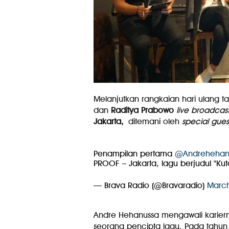
Melanjutkan rangkaian hari ulang t
dan
Raditya Prabowo
live broadcas
Jakarta,
ditemani oleh
special gue
Penampilan pertama
@Andrehehan
PROOF – Jakarta, lagu berjudul "Kut
— Brava Radio (@Bravaradio)
March
Andre Hehanussa mengawali kariern
seorang pencipta lagu. Pada tahu