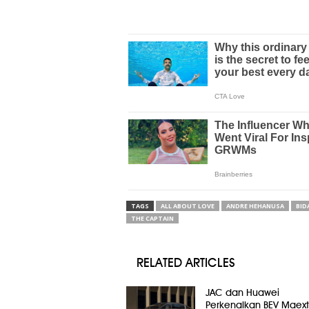
TAGS
ALL ABOUT LOVE
ANDRE HEHANUSA
BID
THE CAPTAIN
RELATED ARTICLES
JAC dan Huawei
Perkenalkan BEV Maext