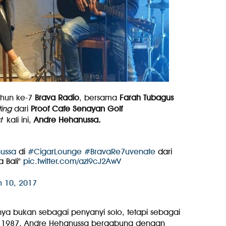
ahun ke-7
Brava Radio
, bersama
Farah Tubagus
ting
dari
Proof Cafe Senayan Golf
st
kali ini,
Andre Hehanussa.
ussa
di
#CigarLounge
#BravaRe7uvenate
dari
a Bali"
pic.twitter.com/azl9cJ2AwV
 10, 2017
ya bukan sebagai penyanyi solo, tetapi sebagai
n 1987, Andre Hehanussa bergabung dengan