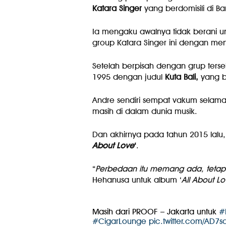
Katara Singer
yang berdomisili di B
Ia mengaku awalnya tidak berani u
group Katara Singer ini dengan m
Setelah berpisah dengan grup terse
1995 dengan judul
Kuta Bali,
yang b
Andre sendiri sempat vakum selama
masih di dalam dunia musik.
Dan akhirnya pada tahun 2015 lalu,
About Love
‘
.
“
Perbedaan itu memang ada, tetapi 
Hehanusa untuk album ‘
All About L
Masih dari PROOF – Jakarta untuk
#
#CigarLounge
pic.twitter.com/AD7s