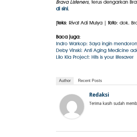
Brava Listeners
, terus dengarkan Bra
di sini
.
[
teks
: Rivat Adi Mulya |
foto
: dok. Br
Baca juga
:
Indro Warkop: Saya ingin mendoro
Deby Vinski: Anti Aging Medicine 
Lilo Kla Project: Hits is your lifesaver
Author
Recent Posts
Redaksi
Terima kasih sudah membac