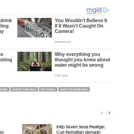
ADARI
FARAH TUBAGUS
KUTA BALI
RADITYA PRABOWO
Intip Seven Seas Prestige:
ro
Curi Perhatian dengan