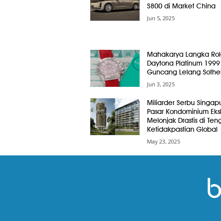
S800 di Market China
Jun 5, 2025
Mahakarya Langka Rol
Daytona Platinum 1999
Guncang Lelang Sothe
Jun 3, 2025
Miliarder Serbu Singap
Pasar Kondominium Eksk
Melonjak Drastis di Ten
Ketidakpastian Global
May 23, 2025