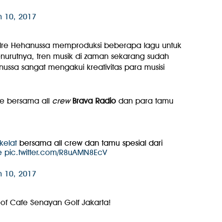
 10, 2017
dre Hehanussa memproduksi beberapa lagu untuk
nurutnya, tren musik di zaman sekarang sudah
ssa sangat mengakui kreativitas para musisi
e bersama all
crew
Brava Radio
dan para tamu
elat
bersama all crew dan tamu spesial dari
e
pic.twitter.com/R8uAMN8EcV
 10, 2017
of Cafe Senayan Golf Jakarta!