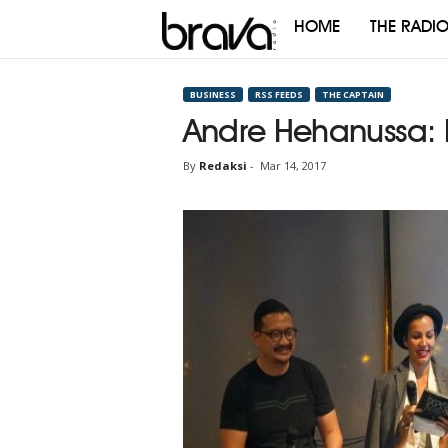
HOME
THE RADI
Brava
Radio
BUSINESS
RSS FEEDS
THE CAPTAIN
Andre Hehanussa: 
By
Redaksi
-
Mar 14, 2017