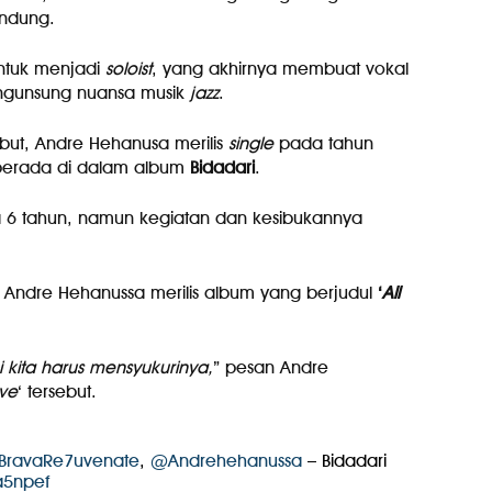
andung.
ntuk menjadi
soloist
, yang akhirnya membuat vokal
engunsung nuansa musik
jazz
.
but, Andre Hehanusa merilis
single
pada tahun
erada di dalam album
Bidadari
.
 6 tahun, namun kegiatan dan kesibukannya
 Andre Hehanussa merilis album yang berjudul
‘
All
kita harus mensyukurinya,
” pesan Andre
ove
‘ tersebut.
BravaRe7uvenate
,
@Andrehehanussa
– Bidadari
a5npef