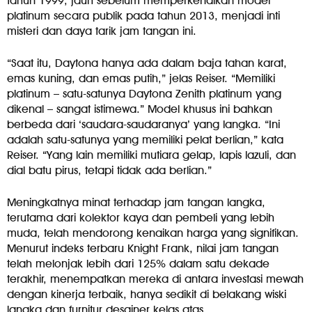
tahun 1999, jauh sebelum memperkenalkan model
platinum secara publik pada tahun 2013, menjadi inti
misteri dan daya tarik jam tangan ini.
“Saat itu, Daytona hanya ada dalam baja tahan karat,
emas kuning, dan emas putih,” jelas Reiser. “Memiliki
platinum – satu-satunya Daytona Zenith platinum yang
dikenal – sangat istimewa.” Model khusus ini bahkan
berbeda dari ‘saudara-saudaranya’ yang langka. “Ini
adalah satu-satunya yang memiliki pelat berlian,” kata
Reiser. “Yang lain memiliki mutiara gelap, lapis lazuli, dan
dial batu pirus, tetapi tidak ada berlian.”
Meningkatnya minat terhadap jam tangan langka,
terutama dari kolektor kaya dan pembeli yang lebih
muda, telah mendorong kenaikan harga yang signifikan.
Menurut indeks terbaru Knight Frank, nilai jam tangan
telah melonjak lebih dari 125% dalam satu dekade
terakhir, menempatkan mereka di antara investasi mewah
dengan kinerja terbaik, hanya sedikit di belakang wiski
langka dan furnitur desainer kelas atas.