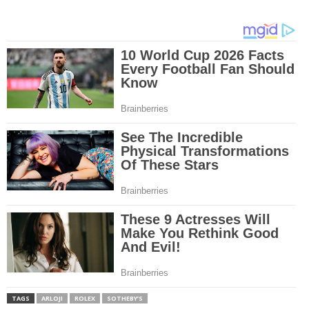
TAGS
ARLOJI
ROLEX
SOTHEBY’S