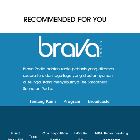
RECOMMENDED FOR YOU
Brava Radio adalah radio pebisnis yang dikemas
secara fun, dan lagu-lagu yang diputar nyaman
di telinga. Kami menyebutnya The Smoothest
Sound on Radio.
Tentang Kami
Program
Broadcaster
Hard
Cosmopolitan
I-Radio
MRA Broadcasting
Trax
Rock FM
Radio
FM
Academy