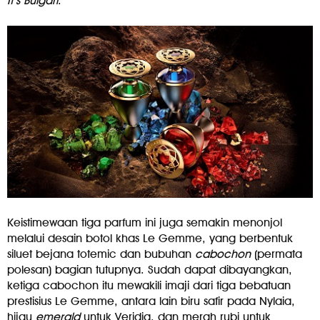
It’s Bulgari
.”
Keistimewaan tiga parfum ini juga semakin menonjol
melalui desain botol khas Le Gemme, yang berbentuk
siluet bejana totemic dan bubuhan
cabochon
(permata
polesan) bagian tutupnya. Sudah dapat dibayangkan,
ketiga cabochon itu mewakili imaji dari tiga bebatuan
prestisius Le Gemme, antara lain biru safir pada Nylaia,
hijau
emerald
untuk Veridia, dan merah rubi untuk