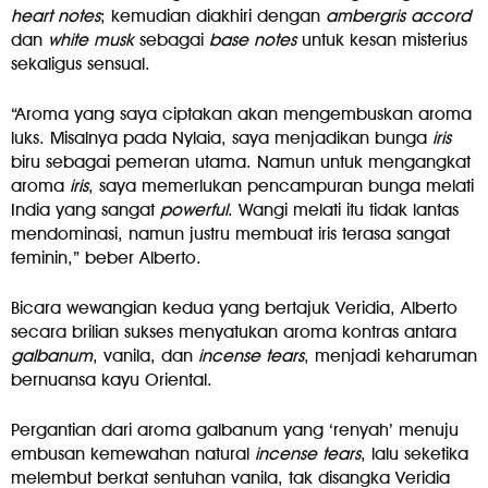
heart
notes
; kemudian diakhiri dengan
ambergris
accord
dan
white
musk
sebagai
base
notes
untuk kesan misterius
sekaligus sensual.
“Aroma yang saya ciptakan akan mengembuskan aroma
luks. Misalnya pada Nylaia, saya menjadikan bunga
iris
biru sebagai pemeran utama. Namun untuk mengangkat
aroma
iris
, saya memerlukan pencampuran bunga melati
India yang sangat
powerful
. Wangi melati itu tidak lantas
mendominasi, namun justru membuat iris terasa sangat
feminin,” beber Alberto.
Bicara wewangian kedua yang bertajuk Veridia, Alberto
secara brilian sukses menyatukan aroma kontras antara
galbanum
, vanila, dan
incense
tears
, menjadi keharuman
bernuansa kayu Oriental.
Pergantian dari aroma galbanum yang ‘renyah’ menuju
embusan kemewahan natural
incense
tears
, lalu seketika
melembut berkat sentuhan vanila, tak disangka Veridia