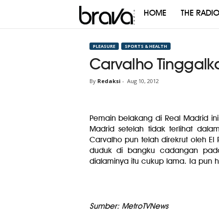
HOME
THE RADI
Brava
Radio
PLEASURE
SPORTS & HEALTH
Carvalho Tinggalk
By
Redaksi
-
Aug 10, 2012
Pemain belakang di Real Madrid in
Madrid setelah tidak terlihat dala
Carvalho pun telah direkrut oleh 
duduk di bangku cadangan pada
dialaminya itu cukup lama. Ia pun h
Sumber: MetroTVNews