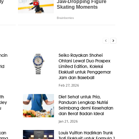
ncin
Seiko Rayakan Shohei
Ohtani Lewat Duo Prospex
ld
Limited Edition, Koleksi
Eksklusif untuk Penggemar
Jam dan Baseball
Feb 27, 2026
th
Diet Sehat untuk Pria,
ley
Panduan Lengkap Nutrisi
u
Seimbang demi Kesehatan
dan Berat Badan Ideal
Jan 21, 2026
kan
Louis Vuitton Hadirkan Trunk
tama
Trofi Eksklusif untuk Formula 1