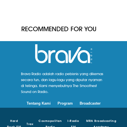
RECOMMENDED FOR YOU
Brava Radio adalah radio pebisnis yang dikemas
secara fun, dan lagu-lagu yang diputar nyaman
di telinga. Kami menyebutnya The Smoothest
Sound on Radio.
Tentang Kami
Program
Broadcaster
Hard
Cosmopolitan
I-Radio
MRA Broadcasting
Trax
Rock FM
Radio
FM
Academy