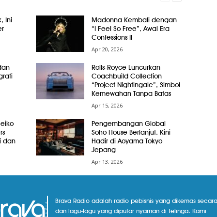
, Ini
Madonna Kembali dengan
er
“I Feel So Free”, Awal Era
Confessions II
Apr 20, 2026
dan
Rolls-Royce Luncurkan
grafi
Coachbuild Collection
“Project Nightingale”, Simbol
Kemewahan Tanpa Batas
Apr 15, 2026
Seiko
Pengembangan Global
rs
Soho House Berlanjut, Kini
i dan
Hadir di Aoyama Tokyo
Jepang
Apr 13, 2026
Brava Radio adalah radio pebisnis yang dikemas secara
dan lagu-lagu yang diputar nyaman di telinga. Kami