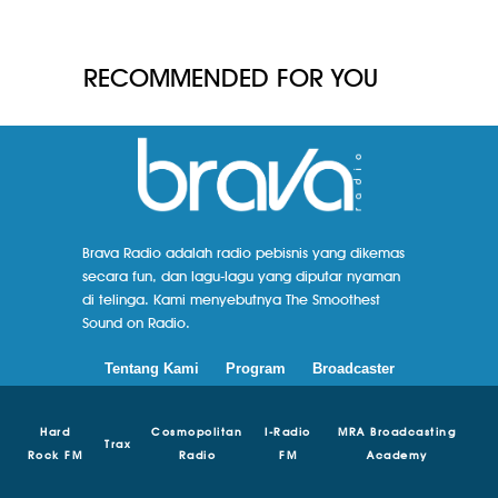
RECOMMENDED FOR YOU
Brava Radio adalah radio pebisnis yang dikemas
secara fun, dan lagu-lagu yang diputar nyaman
di telinga. Kami menyebutnya The Smoothest
Sound on Radio.
Tentang Kami
Program
Broadcaster
Hard
Cosmopolitan
I-Radio
MRA Broadcasting
Trax
Rock FM
Radio
FM
Academy