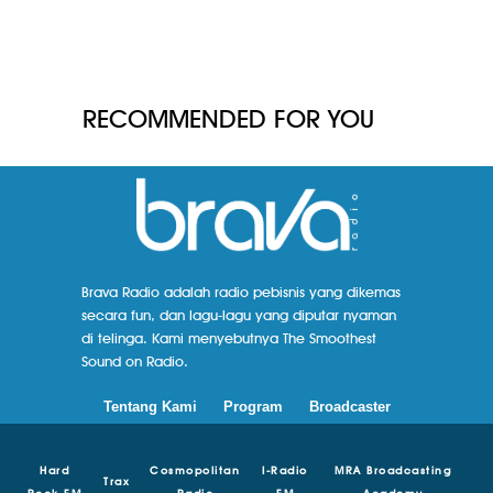
RECOMMENDED FOR YOU
Brava Radio adalah radio pebisnis yang dikemas
secara fun, dan lagu-lagu yang diputar nyaman
di telinga. Kami menyebutnya The Smoothest
Sound on Radio.
Tentang Kami
Program
Broadcaster
Hard
Cosmopolitan
I-Radio
MRA Broadcasting
Trax
Rock FM
Radio
FM
Academy