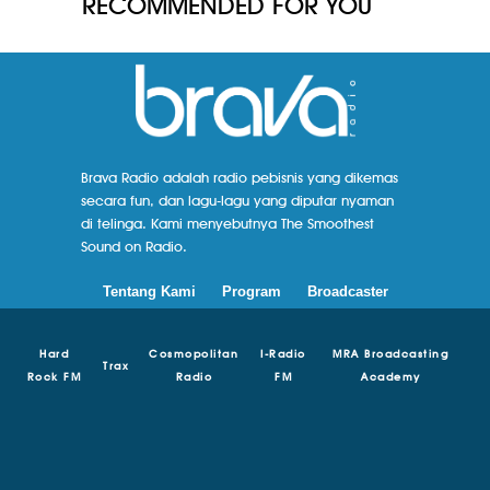
RECOMMENDED FOR YOU
Brava Radio adalah radio pebisnis yang dikemas
secara fun, dan lagu-lagu yang diputar nyaman
di telinga. Kami menyebutnya The Smoothest
Sound on Radio.
Tentang Kami
Program
Broadcaster
Hard
Cosmopolitan
I-Radio
MRA Broadcasting
Trax
Rock FM
Radio
FM
Academy