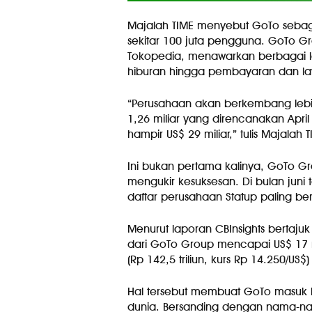
Majalah TIME menyebut GoTo sebag
sekitar 100 juta pengguna. GoTo 
Tokopedia, menawarkan berbagai la
hiburan hingga pembayaran dan l
“Perusahaan akan berkembang lebih 
1,26 miliar yang direncanakan Apri
hampir US$ 29 miliar,” tulis Majalah T
Ini bukan pertama kalinya, GoTo 
mengukir kesuksesan. Di bulan juni
daftar perusahaan Statup paling berni
Menurut laporan CBInsights bertajuk
dari GoTo Group mencapai US$ 17 m
(Rp 142,5 triliun, kurs Rp 14.250/US$
Hal tersebut membuat GoTo masuk ke
dunia. Bersanding dengan nama-nam