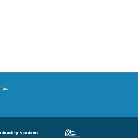
 fun,
adcasting Academy