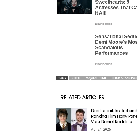
TAGS
GOTO
MAJALAH TIME
PERUSAHAAN PAL
RELATED ARTICLES
Dari Terbaik ke Terburuk
Ranking Film Harry Pott
Versi Daniel Radcliffe
Apr 21, 2026