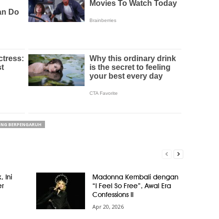
ING BERPENGARUH
, Ini
Madonna Kembali dengan
er
“I Feel So Free”, Awal Era
Confessions II
Apr 20, 2026