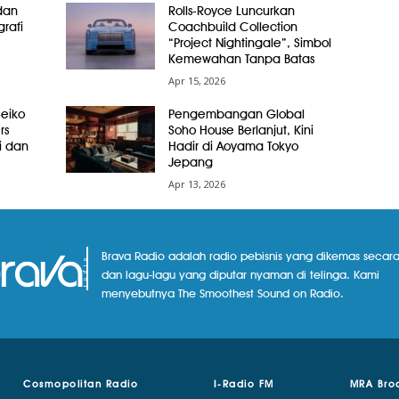
dan
Rolls-Royce Luncurkan
grafi
Coachbuild Collection
“Project Nightingale”, Simbol
Kemewahan Tanpa Batas
Apr 15, 2026
Seiko
Pengembangan Global
rs
Soho House Berlanjut, Kini
i dan
Hadir di Aoyama Tokyo
Jepang
Apr 13, 2026
Brava Radio adalah radio pebisnis yang dikemas secara
dan lagu-lagu yang diputar nyaman di telinga. Kami
menyebutnya The Smoothest Sound on Radio.
Cosmopolitan Radio
I-Radio FM
MRA Bro