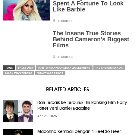
TAGS
FACEBOOK
HARTA KEKAYAAN MARK ZUCKERBERG
INSTAGRAM ERROR
MARK ZUCKERBERG
WHATSAPP ERROR
RELATED ARTICLES
Dari Terbaik ke Terburuk, Ini Ranking Film Harry
Potter Versi Daniel Radcliffe
Apr 21, 2026
Madonna Kembali dengan “I Feel So Free”,