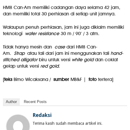
HM8 Can-Am memiliki cadangan daya selama 42 jam,
dan memiliki total 30 perhiasan di setiap unit jamnya.
Walaupun penuh perhiasan, jam ini juga diklaim memiliki
teknologi
water resistance
30 m / 90′ / 3 atm.
Tidak hanya mesin dan
case
dari HM8 Can-
Am.
Strap
atau tali dari jam ini menggunakan tali
hand-
stitched alligator
biru untuk versi
white gold
dan coklat
gelap untuk versi
red gold
.
[
teks
Bimo Wicaksana /
sumber
MB&F |
foto
tertera]
Author
Recent Posts
Redaksi
Terima kasih sudah membaca artikel ini.