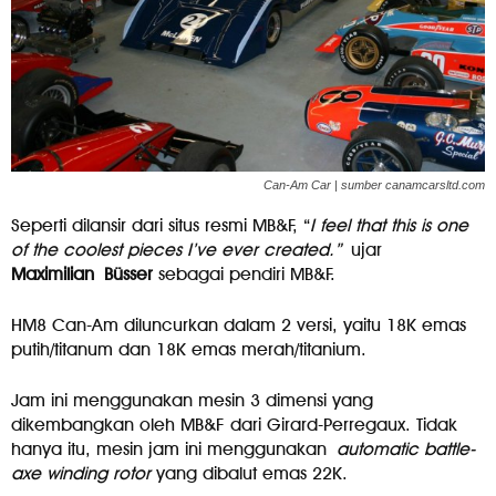
Can-Am Car | sumber canamcarsltd.com
Seperti dilansir dari situs resmi MB&F, “
I feel that this is one
of the coolest pieces I’ve ever created.”
ujar
Maximilian Büsser
sebagai pendiri MB&F.
HM8 Can-Am diluncurkan dalam 2 versi, yaitu 18K emas
putih/titanum dan 18K emas merah/titanium.
Jam ini menggunakan mesin 3 dimensi yang
dikembangkan oleh MB&F dari Girard-Perregaux. Tidak
hanya itu, mesin jam ini menggunakan
automatic battle-
axe winding rotor
yang dibalut emas 22K.