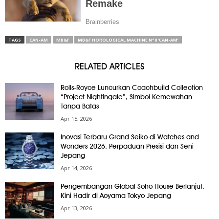
TAGS
CAN-AM
MB&F
MB&F HOROLOGICAL MACHINE N°8 ‘CAN-AM’
RELATED ARTICLES
Rolls-Royce Luncurkan Coachbuild Collection
“Project Nightingale”, Simbol Kemewahan
Tanpa Batas
Apr 15, 2026
Inovasi Terbaru Grand Seiko di Watches and
Wonders 2026, Perpaduan Presisi dan Seni
Jepang
Apr 14, 2026
Pengembangan Global Soho House Berlanjut,
Kini Hadir di Aoyama Tokyo Jepang
Apr 13, 2026