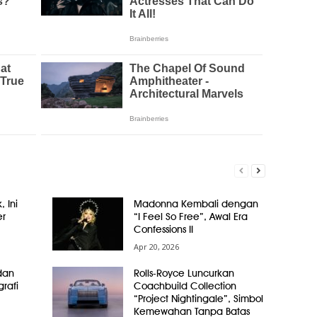
, Ini
Madonna Kembali dengan
er
“I Feel So Free”, Awal Era
Confessions II
Apr 20, 2026
dan
Rolls-Royce Luncurkan
grafi
Coachbuild Collection
“Project Nightingale”, Simbol
Kemewahan Tanpa Batas