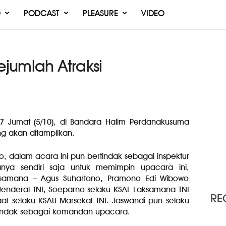
O
PODCAST
PLEASURE
VIDEO
ejumlah Atraksi
7 Jumat (5/10), di Bandara Halim Perdanakusuma
ng akan ditampilkan.
o, dalam acara ini pun bertindak sebagai inspektur
nya sendiri saja untuk memimpin upacara ini,
ksamana – Agus Suhartono, Pramono Edi Wibowo
Jenderal TNI, Soeparno selaku KSAL Laksamana TNI
RE
t selaku KSAU Marsekal TNI. Jaswandi pun selaku
rtindak sebagai komandan upacara.