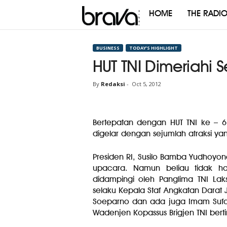
HOME
THE RADI
Brava
Radio
BUSINESS
TODAY’S HIGHLIGHT
HUT TNI Dimeriahi S
By
Redaksi
-
Oct 5, 2012
Bertepatan dengan HUT TNI ke – 6
digelar dengan sejumlah atraksi ya
Presiden RI, Susilo Bamba Yudhoyon
upacara. Namun beliau tidak ha
didampingi oleh Panglima TNI La
selaku Kepala Staf Angkatan Darat 
Soeparno dan ada juga Imam Sufaa
Wadenjen Kopassus Brigjen TNI be