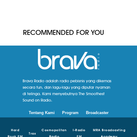
RECOMMENDED FOR YOU
Brava Radio adalah radio pebisnis yang dikemas
secara fun, dan lagu-lagu yang diputar nyaman
di telinga. Kami menyebutnya The Smoothest
Sound on Radio.
Tentang Kami
Program
Broadcaster
Hard
Cosmopolitan
I-Radio
MRA Broadcasting
Trax
Rock FM
Radio
FM
Academy