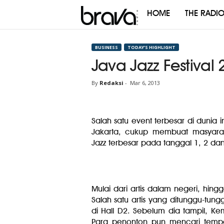
HOME
THE RADI
Brava
Radio
BUSINESS
TODAY’S HIGHLIGHT
Java Jazz Festival
By
Redaksi
-
Mar 6, 2013
Salah satu event terbesar di dunia 
Jakarta, cukup membuat masyarak
Jazz terbesar pada tanggal 1, 2 da
Mulai dari artis dalam negeri, hin
Salah satu artis yang ditunggu-tungg
di Hall D2. Sebelum dia tampil, Ke
Para penonton pun mencari temp