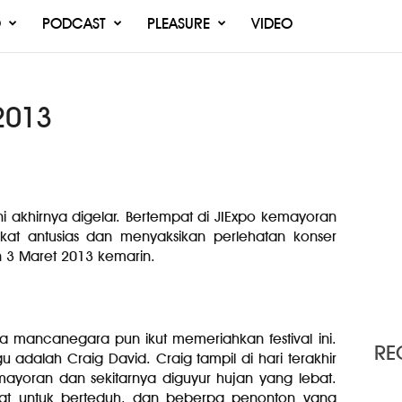
O
PODCAST
PLEASURE
VIDEO
 2013
ini akhirnya digelar. Bertempat di JIExpo kemayoran
at antusias dan menyaksikan perlehatan konser
n 3 Maret 2013 kemarin.
gga mancanegara pun ikut memeriahkan festival ini.
RE
u adalah Craig David. Craig tampil di hari terakhir
mayoran dan sekitarnya diguyur hujan yang lebat.
at untuk berteduh, dan beberpa penonton yang