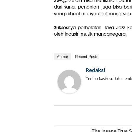
Swing
. Selain bisa menikmati penam
dari sana, penonton juga bisa be
yang dibuat menyerupai ruang siar
Suksesnya perhelatan Java Jazz Fes
oleh industri musik mancanegara.
Author
Recent Posts
Redaksi
Terima kasih sudah membac