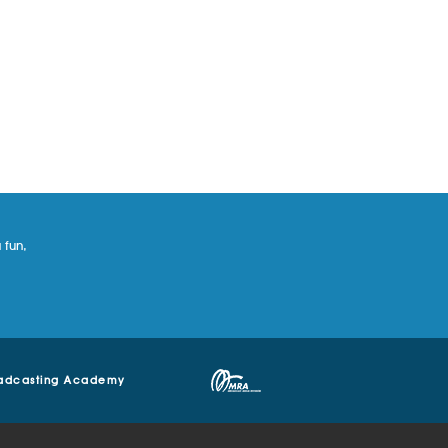
 fun,
adcasting Academy