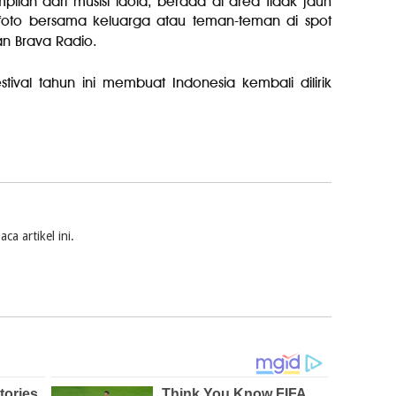
pilan dari musisi idola, berada di area tidak jauh
rfoto bersama keluarga atau teman-teman di spot
an Brava Radio.
tival tahun ini membuat Indonesia kembali dilirik
a artikel ini.