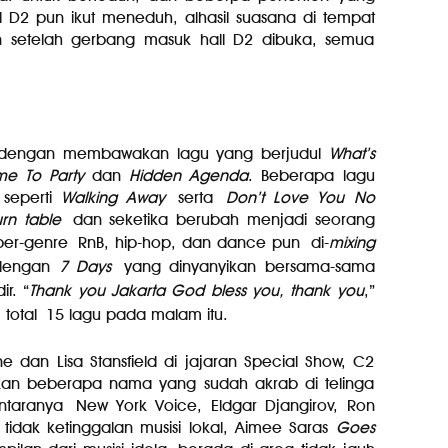
 D2 pun ikut meneduh, alhasil suasana di tempat
setelah gerbang masuk hall D2 dibuka, semua
 dengan membawakan lagu yang berjudul
What’s
me To Party
dan
Hidden Agenda
. Beberapa lagu
 seperti
Walking Away
serta
Don’t Love You No
urn table
dan seketika berubah menjadi seorang
l ber-genre
RnB, hip-hop, dan dance pun
di-
mixing
p dengan
7 Days
yang dinyanyikan bersama-sama
r. “
Thank you Jakarta God bless you, thank you
,”
n
total
15 lagu pada malam itu.
ne dan Lisa Stansfield di jajaran Special Show, C2
hkan beberapa nama yang sudah akrab di telinga
ntaranya New York Voice, Eldgar Djangirov, Ron
tidak ketinggalan musisi lokal, Aimee Saras
Goes