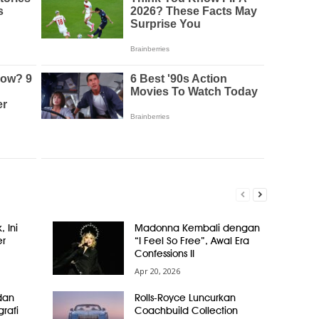
, Ini
Madonna Kembali dengan
er
“I Feel So Free”, Awal Era
Confessions II
Apr 20, 2026
dan
Rolls-Royce Luncurkan
grafi
Coachbuild Collection