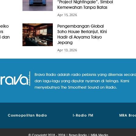
“Project Nightingale”, Simbol
Kemewahan Tanpa Batas
Apr 15, 2026
Seiko
Pengembangan Global
rs
Soho House Berlanjut, Kini
i dan
Hadir di Aoyama Tokyo
Jepang
Apr 13, 2026
Brava Radio adalah radio pebisnis yang dikemas secara
dan lagu-lagu yang diputar nyaman di telinga. Kami
menyebutnya The Smoothest Sound on Radio.
Cosmopolitan Radio
I-Radio FM
MRA Bro
© Copyright 2018 - 2024 | Brava Radio | MRA Media