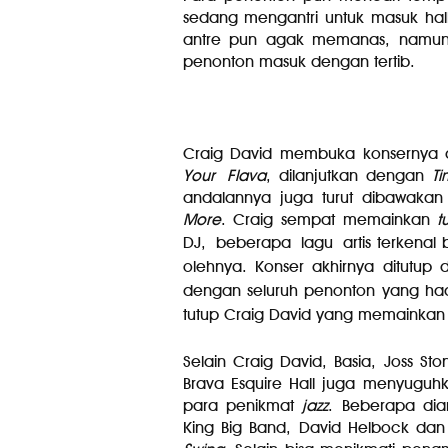
sedang mengantri untuk masuk hall
antre pun agak memanas, namun 
penonton masuk dengan tertib.
Craig David membuka konsernya
Your Flava
, dilanjutkan dengan
Ti
andalannya juga turut dibawakan
More
. Craig sempat memainkan
t
DJ,
beberapa
lagu
artis terkena
olehnya
. Konser akhirnya ditutu
dengan seluruh penonton yang hadi
tutup Craig David yang memainka
Selain Craig David, Basia, Joss Sto
Brava Esquire Hall juga menyugu
para penikmat
jazz
. Beberapa dia
King Big Band, David Helbock dan 