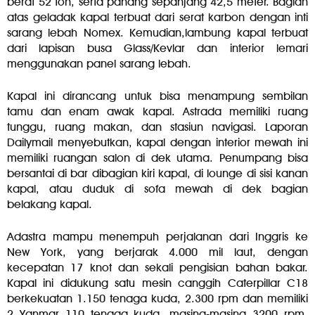
berat 52 ton, serta panang sepanjang 42,5 meter. Bagian
atas geladak kapal terbuat dari serat karbon dengan inti
sarang lebah Nomex. Kemudian,lambung kapal terbuat
dari lapisan busa Glass/Kevlar dan interior lemari
menggunakan panel sarang lebah.
Kapal ini dirancang untuk bisa menampung sembilan
tamu dan enam awak kapal. Astrada memiliki ruang
tunggu, ruang makan, dan stasiun navigasi. Laporan
Dailymail menyebutkan, kapal dengan interior mewah ini
memiliki ruangan salon di dek utama. Penumpang bisa
bersantai di bar dibagian kiri kapal, di lounge di sisi kanan
kapal, atau duduk di sofa mewah di dek bagian
belakang kapal.
Adastra mampu menempuh perjalanan dari Inggris ke
New York, yang berjarak 4.000 mil laut, dengan
kecepatan 17 knot dan sekali pengisian bahan bakar.
Kapal ini didukung satu mesin canggih Caterpillar C18
berkekuatan 1.150 tenaga kuda, 2.300 rpm dan memiliki
2 Yanmar 110 tenaga kuda, masing-masing 3200 rpm.