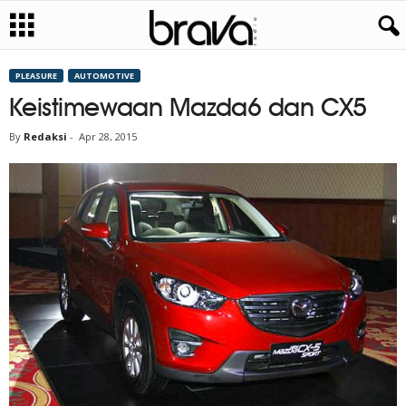
PLEASURE
AUTOMOTIVE
Keistimewaan Mazda6 dan CX5
By
Redaksi
-
Apr 28, 2015