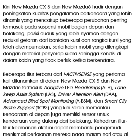
Kini New Mazda CX-5 dan New Mazda6 hadir dengan
peningkatan kualitas pengalaman berkendara yang lebih
dinamis yang mencakup beberapa perubahan penting
termasuk pada suspensi mobil bagian depan dan
belakang, posisi duduk yang lebih nyaman dengan
reduksi getaran dari bantalan kursi dan rangka kursi yang
telah disempurnakan, serta kabin mobil yang dilengkapi
dengan material penyerap suara sehingga kondisi di
dalam kabin yang tidak berisik ketika berkendara.
Beberapa fitur terbaru dari
i-ACTIVSENSE
yang pertama
kali ditanamkan di dalam New Mazda CX-5 dan New
Mazda6 termasuk
Adaptive
LED
Headlamps
(ALH),
Lane-
keep Assist System
(LAS),
Driver Attention Alert
(DAA),
Advanced Blind Spot Monitoring
(A-BSM), dan
Smart City
Brake Support
(SCBS) yang kini selain memantau
kendaraan di depan juga memiliki sensor untuk
kendaraan yang datang dari belakang. Kehadiran fitur-
fitur keamanan aktif ini dapat membantu pengemudi
menikmati perjalanan mereka pada malam hari atau di