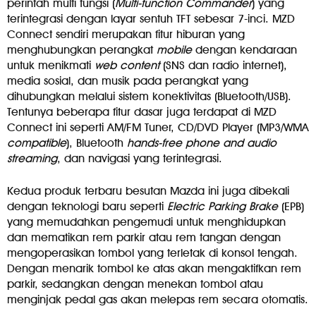
perintah multi fungsi (
Multi-function Commander
) yang
terintegrasi dengan layar sentuh TFT sebesar 7-inci. MZD
Connect sendiri merupakan fitur hiburan yang
menghubungkan perangkat
mobile
dengan kendaraan
untuk menikmati
web content
(SNS dan radio internet),
media sosial, dan musik pada perangkat yang
dihubungkan melalui sistem konektivitas (Bluetooth/USB).
Tentunya beberapa fitur dasar juga terdapat di MZD
Connect ini seperti AM/FM Tuner, CD/DVD Player (MP3/WMA
compatible
), Bluetooth
hands-free phone and audio
streaming
, dan navigasi yang terintegrasi.
Kedua produk terbaru besutan Mazda ini juga dibekali
dengan teknologi baru seperti
Electric Parking Brake
(EPB)
yang memudahkan pengemudi untuk menghidupkan
dan mematikan rem parkir atau rem tangan dengan
mengoperasikan tombol yang terletak di konsol tengah.
Dengan menarik tombol ke atas akan mengaktifkan rem
parkir, sedangkan dengan menekan tombol atau
menginjak pedal gas akan melepas rem secara otomatis.