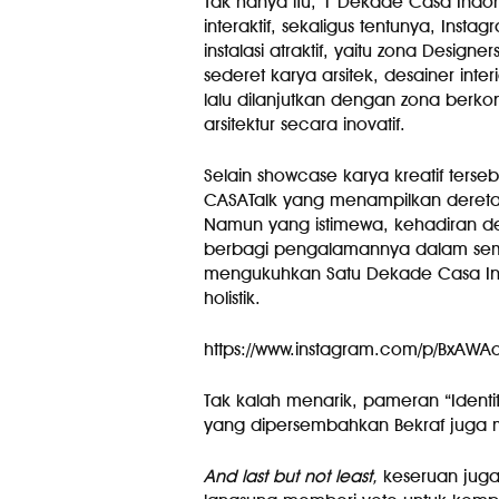
Tak hanya itu, 1 Dekade Casa Ind
interaktif, sekaligus tentunya, Instag
instalasi atraktif, yaitu zona Designe
sederet karya arsitek, desainer inte
lalu dilanjutkan dengan zona ber
arsitektur secara inovatif.
Selain showcase karya kreatif ters
CASATalk yang menampilkan deretan 
Namun yang istimewa, kehadiran de
berbagi pengalamannya dalam semi
mengukuhkan Satu Dekade Casa Indo
holistik.
https://www.instagram.com/p/BxA
Tak kalah menarik, pameran “Ident
yang dipersembahkan Bekraf juga m
And last but not least,
keseruan juga