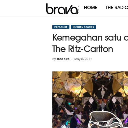
HOME
THE RADI
Brava
Radio
PLEASURE
LUXURY GOODS
Kemegahan satu d
The Ritz-Carlton
By
Redaksi
-
May 8, 2019