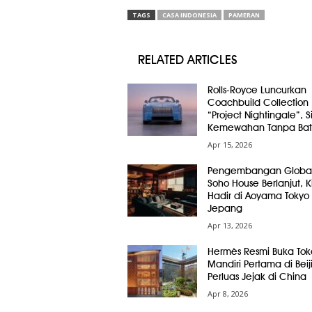
TAGS
CASA INDONESIA
PAMERAN
RELATED ARTICLES
Rolls-Royce Luncurkan
Coachbuild Collection
“Project Nightingale”, 
Kemewahan Tanpa Bat
Apr 15, 2026
Pengembangan Globa
Soho House Berlanjut, Ki
Hadir di Aoyama Tokyo
Jepang
Apr 13, 2026
Hermès Resmi Buka Tok
Mandiri Pertama di Beij
Perluas Jejak di China
Apr 8, 2026