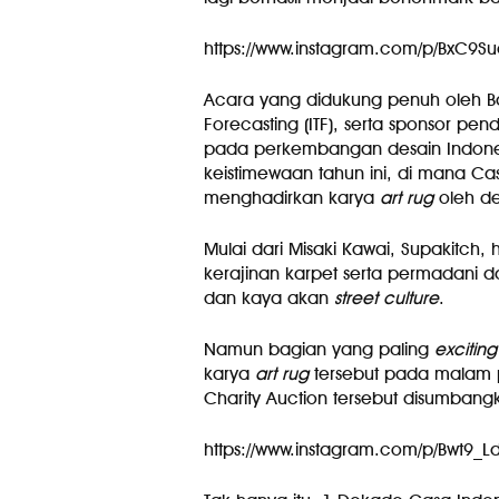
https://www.instagram.com/p/BxC
Acara yang didukung penuh oleh Bad
Forecasting (ITF), serta sponsor p
pada perkembangan desain Indonesia 
keistimewaan tahun ini, di mana C
menghadirkan karya
art rug
oleh de
Mulai dari Misaki Kawai, Supakitch,
kerajinan karpet serta permadani d
dan kaya akan
street culture
.
Namun bagian yang paling
exciting
karya
art rug
tersebut pada malam pu
Charity Auction tersebut disumban
https://www.instagram.com/p/Bwt9