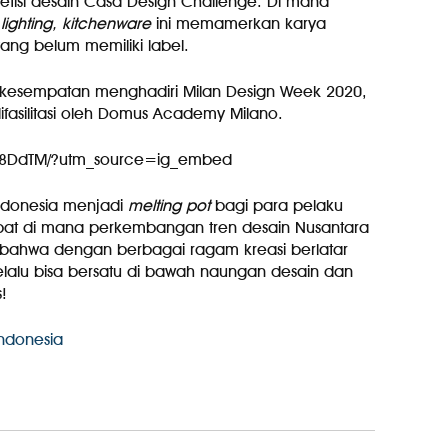
tisi desain Casa Design Challenge. Di mana
,
lighting, kitchenware
ini memamerkan karya
ang belum memiliki label.
sempatan menghadiri Milan Design Week 2020,
asilitasi oleh Domus Academy Milano.
G88DdTM/?utm_source=ig_embed
 Indonesia menjadi
melting pot
bagi para pelaku
Tempat di mana perkembangan tren desain Nusantara
 bahwa dengan berbagai ragam kreasi berlatar
ta selalu bisa bersatu di bawah naungan desain dan
!
Indonesia