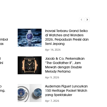
Inovasi Terbaru Grand Seiko
di Watches and Wonders
Simbol
2026, Perpaduan Presisi dan
as
Seni Jepang
Apr 14, 2026
l
Jacob & Co. Perkenalkan
ni
“The Godfather II”, Jam
Mewah dengan Double
Melody Pertama
Apr 9, 2026
o
Audemars Piguet Luncurkan
ing,
150 Heritage Pocket Watch
yang Spektakuler
Apr 7, 2026