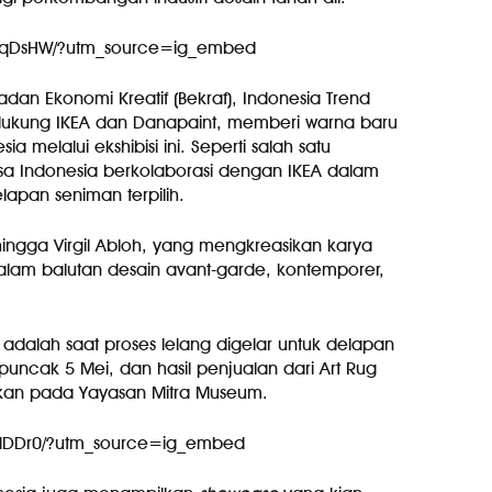
9SuqDsHW/?utm_source=ig_embed
an Ekonomi Kreatif (Bekraf), Indonesia Trend
endukung IKEA dan Danapaint, memberi warna baru
melalui ekshibisi ini. Seperti salah satu
asa Indonesia berkolaborasi dengan IKEA dalam
lapan seniman terpilih.
 hingga Virgil Abloh, yang mengkreasikan karya
alam balutan desain avant-garde, kontemporer,
adalah saat proses lelang digelar untuk delapan
ncak 5 Mei, dan hasil penjualan dari Art Rug
gkan pada Yayasan Mitra Museum.
_LdDDr0/?utm_source=ig_embed