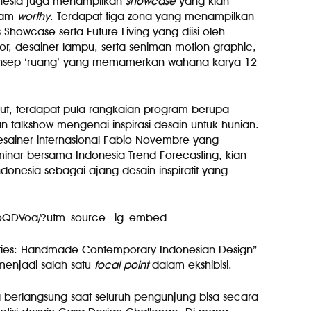
onesia juga menampilkan
showcase
yang kian
ram-
worthy
. Terdapat tiga zona yang menampilkan
rs Showcase serta Future Living yang diisi oleh
rior, desainer lampu, serta seniman motion graphic,
konsep ‘ruang’ yang memamerkan wahana karya 12
ebut, terdapat pula rangkaian program berupa
talkshow mengenai inspirasi desain untuk hunian.
sainer internasional Fabio Novembre yang
nar bersama Indonesia Trend Forecasting, kian
nesia sebagai ajang desain inspiratif yang
WAoQDVoa/?utm_source=ig_embed
ities: Handmade Contemporary Indonesian Design”
enjadi salah satu
focal point
dalam ekshibisi.
 berlangsung saat seluruh pengunjung bisa secara