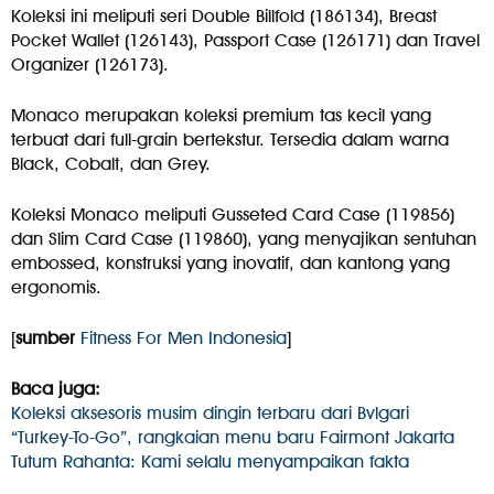
Koleksi ini meliputi seri Double Billfold (186134), Breast
Pocket Wallet (126143), Passport Case (126171) dan Travel
Organizer (126173).
Monaco merupakan koleksi premium tas kecil yang
terbuat dari full-grain bertekstur. Tersedia dalam warna
Black, Cobalt, dan Grey.
Koleksi Monaco meliputi Gusseted Card Case (119856)
dan Slim Card Case (119860), yang menyajikan sentuhan
embossed, konstruksi yang inovatif, dan kantong yang
ergonomis.
[
sumber
Fitness For Men Indonesia
]
Baca juga:
Koleksi aksesoris musim dingin terbaru dari Bvlgari
“Turkey-To-Go”, rangkaian menu baru Fairmont Jakarta
Tutum Rahanta: Kami selalu menyampaikan fakta