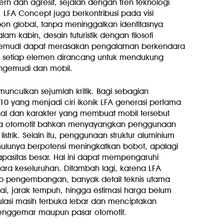
rn dan agresif, sejalan dengan tren teknologi
, LFA Concept juga berkontribusi pada visi
bon global, tanpa meninggalkan identitasnya
am kabin, desain futuristik dengan filosofi
gemudi dapat merasakan pengalaman berkendara
na setiap elemen dirancang untuk mendukung
ngemudi dan mobil.
nculkan sejumlah kritik. Bagi sebagian
0 yang menjadi ciri ikonik LFA generasi pertama
al dan karakter yang membuat mobil tersebut
nta otomotif bahkan menyayangkan penggunaan
trik. Selain itu, penggunaan struktur aluminium
ahulunya berpotensi meningkatkan bobot, apalagi
pasitas besar. Hal ini dapat mempengaruhi
ecara keseluruhan. Ditambah lagi, karena LFA
 pengembangan, banyak detail teknis utama
erai, jarak tempuh, hingga estimasi harga belum
lasi masih terbuka lebar dan menciptakan
penggemar maupun pasar otomotif.