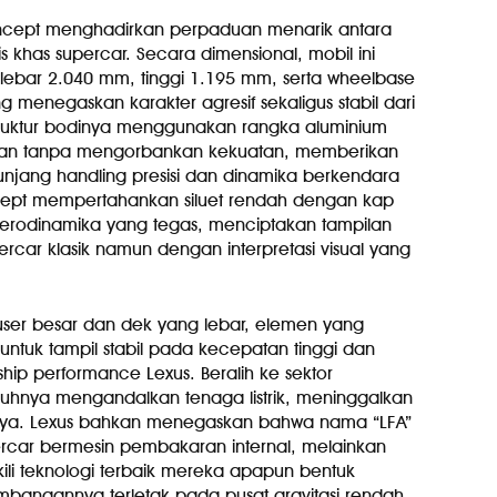
Concept menghadirkan perpaduan menarik antara
tis khas supercar. Secara dimensional, mobil ini
 lebar 2.040 mm, tinggi 1.195 mm, serta wheelbase
 menegaskan karakter agresif sekaligus stabil dari
uktur bodinya menggunakan rangka aluminium
ekan tanpa mengorbankan kekuatan, memberikan
nunjang handling presisi dan dinamika berkendara
oncept mempertahankan siluet rendah dengan kap
erodinamika yang tegas, menciptakan tampilan
car klasik namun dengan interpretasi visual yang
user besar dan dek yang lebar, elemen yang
tuk tampil stabil pada kecepatan tinggi dan
hip performance Lexus. Beralih ke sektor
uhnya mengandalkan tenaga listrik, meninggalkan
mnya. Lexus bahkan menegaskan bahwa nama “LFA”
ercar bermesin pembakaran internal, melainkan
li teknologi terbaik mereka apapun bentuk
mbangannya terletak pada pusat gravitasi rendah,