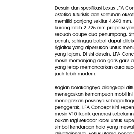
Desain dan spesifikasi Lexus LFA 
estetika futuristik dan sentuhan ekso
memiliki panjang sekitar 4.690 mm,
kurang lebih 2.725 mm proporsi yang
sebuah coupe dua penumpang. Str
penuh, sehingga bobot dapat dit
rigiditas yang diperlukan untuk me
yang tajam. Di sisi desain, LFA C
mesin memanjang dan garis-garis a
yang tetap memancarkan aura super
jauh lebih modern.
Bagian belakangnya dilengkapi diff
menegaskan kemampuan mobil ini un
menegaskan posisinya sebagai flags
penggerak, LFA Concept kini sepen
mesin V10 ikonik generasi sebelu
bukan lagi sekadar label untuk sup
simbol kendaraan halo yang mewaki
drivetrainnnya. Fokus utama penge