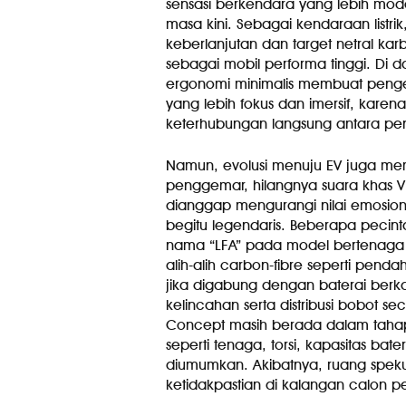
sensasi berkendara yang lebih mode
masa kini. Sebagai kendaraan listrik
keberlanjutan dan target netral kar
sebagai mobil performa tinggi. Di dal
ergonomi minimalis membuat pen
yang lebih fokus dan imersif, kare
keterhubungan langsung antara pe
Namun, evolusi menuju EV juga memu
penggemar, hilangnya suara khas V1
dianggap mengurangi nilai emosion
begitu legendaris. Beberapa peci
nama “LFA” pada model bertenaga lis
alih-alih carbon-fibre seperti pend
jika digabung dengan baterai berka
kelincahan serta distribusi bobot s
Concept masih berada dalam tahap
seperti tenaga, torsi, kapasitas bat
diumumkan. Akibatnya, ruang speku
ketidakpastian di kalangan calon 