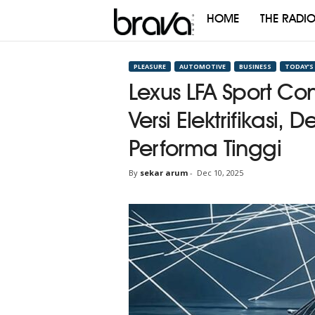
HOME
THE RADI
Brava
Radio
PLEASURE
AUTOMOTIVE
BUSINESS
TODAY’S
Lexus LFA Sport Co
Versi Elektrifikasi, 
Performa Tinggi
By
sekar arum
-
Dec 10, 2025