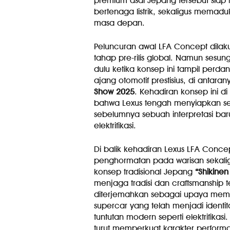
premium asal Jepang tersebut sia
bertenaga listrik, sekaligus memad
masa depan.
Peluncuran awal LFA Concept dila
tahap pre-rilis global. Namun sesu
dulu ketika konsep ini tampil perd
ajang otomotif prestisius, di antara
Show 2025
. Kehadiran konsep ini d
bahwa Lexus tengah menyiapkan se
sebelumnya sebuah interpretasi bar
elektrifikasi.
Di balik kehadiran Lexus LFA Conce
penghormatan pada warisan sekali
konsep tradisional Jepang
“Shikine
menjaga tradisi dan craftsmanship te
diterjemahkan sebagai upaya mem
supercar yang telah menjadi identi
tuntutan modern seperti elektrifikas
turut memperkuat karakter perform