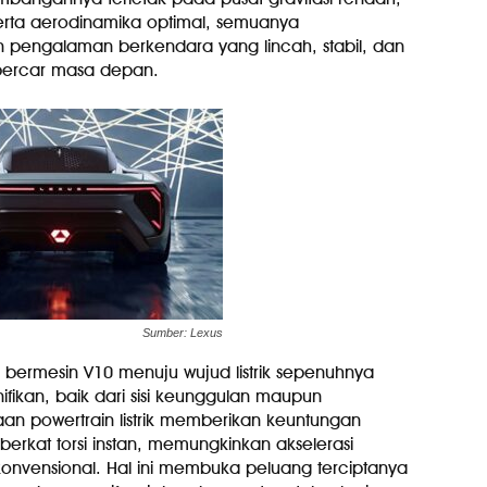
erta aerodinamika optimal, semuanya
 pengalaman berkendara yang lincah, stabil, dan
upercar masa depan.
Sumber: Lexus
r bermesin V10 menuju wujud listrik sepenuhnya
ikan, baik dari sisi keunggulan maupun
naan powertrain listrik memberikan keuntungan
erkat torsi instan, memungkinkan akselerasi
 konvensional. Hal ini membuka peluang terciptanya