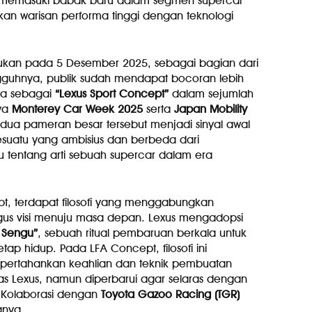
p memasuki babak baru dalam segmen supercar
ukan warisan performa tinggi dengan teknologi
kukan pada 5 Desember 2025, sebagai bagian dari
ngguhnya, publik sudah mendapat bocoran lebih
ana sebagai
“Lexus Sport Concept”
dalam sejumlah
nya
Monterey Car Week 2025
serta
Japan Mobility
i dua pameran besar tersebut menjadi sinyal awal
suatu yang ambisius dan berbeda dari
u tentang arti sebuah supercar dalam era
pt, terdapat filosofi yang menggabungkan
gus visi menuju masa depan. Lexus mengadopsi
n Sengu”
, sebuah ritual pembaruan berkala untuk
tap hidup. Pada LFA Concept, filosofi ini
pertahankan keahlian dan teknik pembuatan
tas Lexus, namun diperbarui agar selaras dengan
i. Kolaborasi dengan
Toyota Gazoo Racing (TGR)
anya.